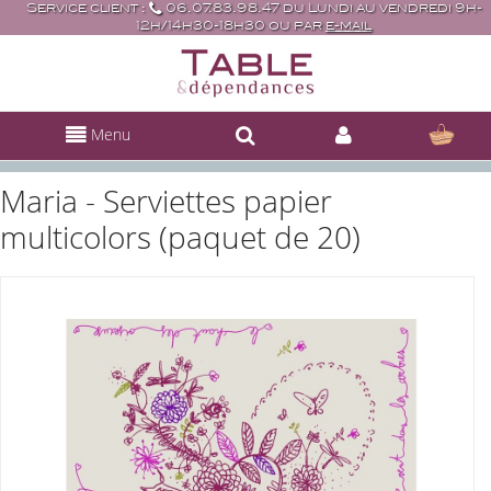
Service client :
06.07.83.98.47 du Lundi au vendredi 9h-
12h/14h30-18h30 ou par
e-mail
Menu
Maria - Serviettes papier
multicolors (paquet de 20)