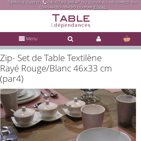
Service client :
06.07.83.98.47 du Lundi au vendredi 9h-
12h/14h30-18h30 ou par
e-mail
Menu
Zip- Set de Table Textilène
Rayé Rouge/Blanc 46x33 cm
(par4)