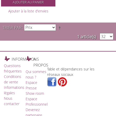
AJOUTER AU PANIER
Ajouter à la liste d'envies
TRIER PAR
1 article(s)
INFORMATIONS
A
PROPOS
Questions
Table et dépendances sur les
fréquentes
Qui sommes
réseaux sociaux
Conditions
nous ?
de vente
Espace
Informations
Presse
légales
Show room
Nous
Espace
contacter
Professionnel
Devenez
partenaire