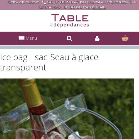
Service client :
06.07.83.98.47 du Lundi au vendredi 9h-
12h/14h30-18h30 ou par
e-mail
Menu
Ice bag - sac-Seau à glace
transparent