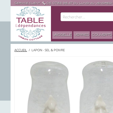
Service client :
06.07.83.98.47 du Lundi au vendredi
VAISSELLE
VERRES
COUVERTS
ACCUEIL
/
LAPON - SEL & POIVRE