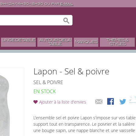
 9h-12h/14h30-18h30 ou par
e-mail
LINGE DE TABLE
AUTOUR DE LA
THÈMES &
MARQUES
TABLE
STYLES
Lapon - Sel & poivre
SEL & POIVRE
EN STOCK
Ajouter à la liste d'envies
L'ensemble sel et poivre Lapon s'impose sur vos table
support tout en transparence. Le poivrier et la salièr
une bougie sapin, une nappe blanche et une vaisselle 