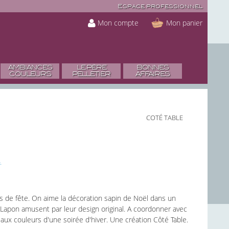
Espace professionnel
Mon compte
Mon panier
AMBIANCES
LE PÈRE
BONNES
COULEURS
PELLETIER
AFFAIRES
COTÉ TABLE
s de fête. On aime la décoration sapin de Noël dans un
e Lapon amusent par leur design original. A coordonner avec
aux couleurs d'une soirée d'hiver. Une création Côté Table.