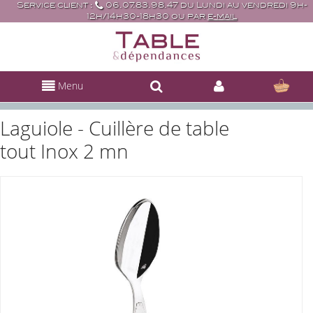
Service client :
06.07.83.98.47 du Lundi au vendredi 9h-
12h/14h30-18h30 ou par
e-mail
Menu
Laguiole - Cuillère de table
tout Inox 2 mn