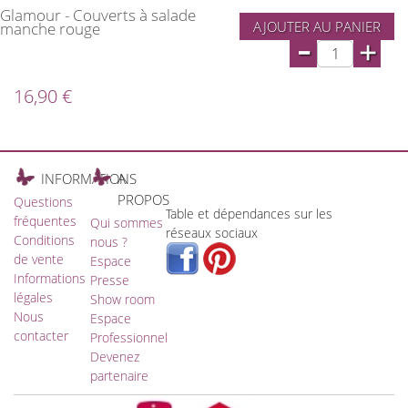
Glamour - Couverts à salade
AJOUTER AU PANIER
manche rouge
-
+
16,90 €
INFORMATIONS
A
PROPOS
Questions
Table et dépendances sur les
fréquentes
Qui sommes
réseaux sociaux
Conditions
nous ?
de vente
Espace
Informations
Presse
légales
Show room
Nous
Espace
contacter
Professionnel
Devenez
partenaire