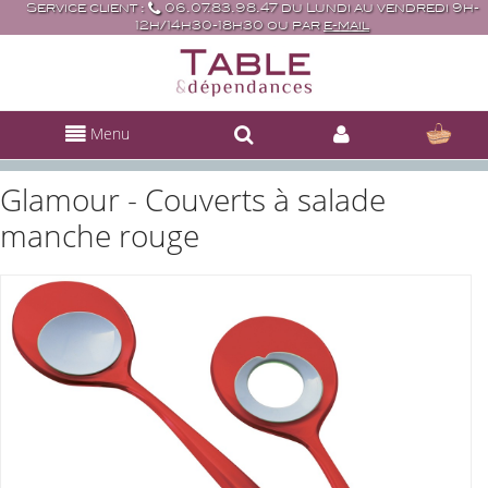
Service client :
06.07.83.98.47 du Lundi au vendredi 9h-
12h/14h30-18h30 ou par
e-mail
Menu
Glamour - Couverts à salade
manche rouge