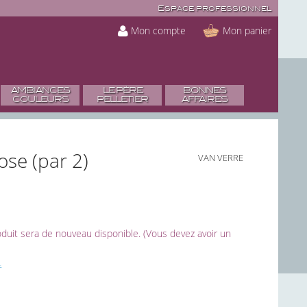
Espace professionnel
Mon compte
Mon panier
AMBIANCES
LE PÈRE
BONNES
COULEURS
PELLETIER
AFFAIRES
ose (par 2)
VAN VERRE
roduit sera de nouveau disponible. (Vous devez avoir un