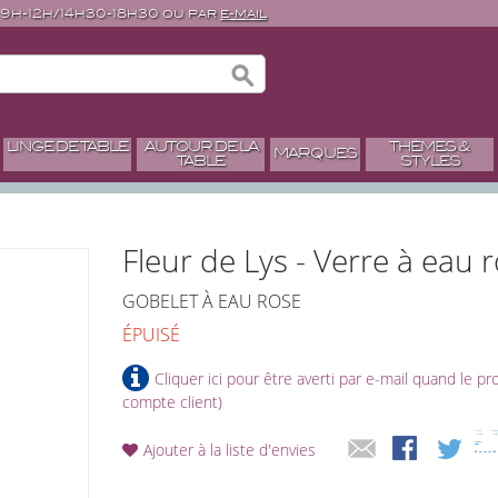
 9h-12h/14h30-18h30 ou par
e-mail
LINGE DE TABLE
AUTOUR DE LA
THÈMES &
MARQUES
TABLE
STYLES
Fleur de Lys - Verre à eau r
GOBELET À EAU ROSE
ÉPUISÉ
Cliquer ici pour être averti par e-mail quand le p
compte client)
Ajouter à la liste d'envies