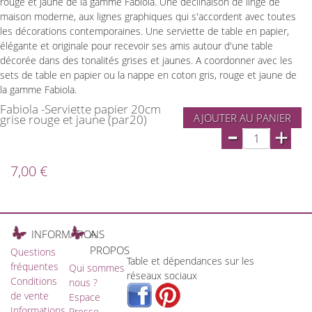
rouge et jaune de la gamme Fabiola. Une déclinaison de linge de
maison moderne, aux lignes graphiques qui s'accordent avec toutes
les décorations contemporaines. Une serviette de table en papier,
élégante et originale pour recevoir ses amis autour d'une table
décorée dans des tonalités grises et jaunes. A coordonner avec les
sets de table en papier ou la nappe en coton gris, rouge et jaune de
la gamme Fabiola.
Fabiola -Serviette papier 20cm
AJOUTER AU PANIER
grise rouge et jaune (par20)
-
+
7,00 €
INFORMATIONS
A
PROPOS
Questions
Table et dépendances sur les
fréquentes
Qui sommes
réseaux sociaux
Conditions
nous ?
de vente
Espace
Informations
Presse