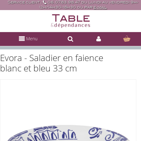
Service client :
06.07.83.98.47 du Lundi au vendredi 9h-
12h/14h30-18h30 ou par
e-mail
Menu
Evora - Saladier en faience
blanc et bleu 33 cm