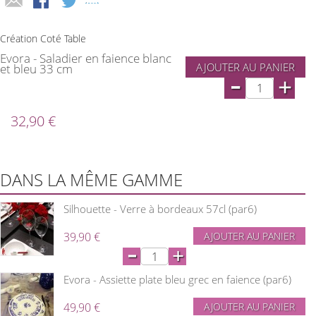
Création Coté Table
Evora - Saladier en faience blanc
AJOUTER AU PANIER
et bleu 33 cm
-
+
32,90 €
DANS LA MÊME GAMME
Silhouette - Verre à bordeaux 57cl (par6)
39,90 €
AJOUTER AU PANIER
-
+
Evora - Assiette plate bleu grec en faience (par6)
49,90 €
AJOUTER AU PANIER