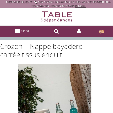
Service client :
06.07.83.98.47 du Lundi au vendredi 9h-
12h/14h30-18h30 ou par
e-mail
Menu
Crozon – Nappe bayadere
carrée tissus enduit