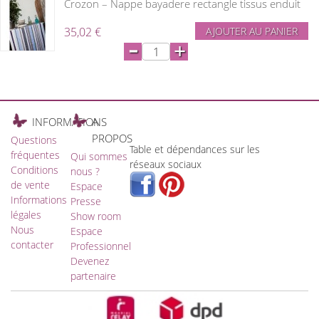
Crozon – Nappe bayadere rectangle tissus enduit
35,02 €
AJOUTER AU PANIER
-
+
INFORMATIONS
A
PROPOS
Questions
Table et dépendances sur les
fréquentes
Qui sommes
réseaux sociaux
Conditions
nous ?
de vente
Espace
Informations
Presse
légales
Show room
Nous
Espace
contacter
Professionnel
Devenez
partenaire