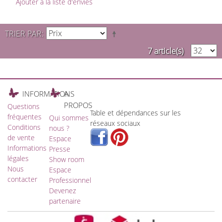
Ajouter à la liste d'envies
TRIER PAR
7 article(s)
INFORMATIONS
A
PROPOS
Questions
Table et dépendances sur les
fréquentes
Qui sommes
réseaux sociaux
Conditions
nous ?
de vente
Espace
Informations
Presse
légales
Show room
Nous
Espace
contacter
Professionnel
Devenez
partenaire