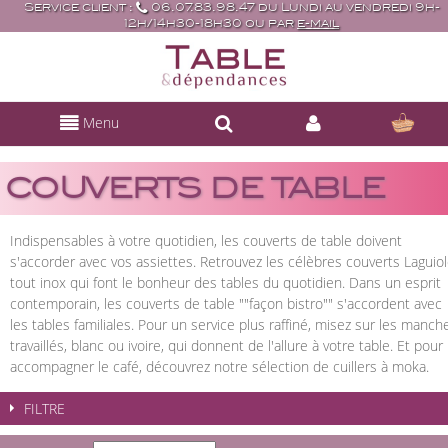
Service client :
06.07.83.98.47 du Lundi au vendredi 9h-
12h/14h30-18h30 ou par
e-mail
Menu
COUVERTS DE TABLE
Indispensables à votre quotidien, les couverts de table doivent
s'accorder avec vos assiettes. Retrouvez les célèbres couverts Laguio
tout inox qui font le bonheur des tables du quotidien. Dans un esprit
contemporain, les couverts de table ""façon bistro"" s'accordent avec
les tables familiales. Pour un service plus raffiné, misez sur les manch
travaillés, blanc ou ivoire, qui donnent de l'allure à votre table. Et pour
accompagner le café, découvrez notre sélection de cuillers à moka.
FILTRE