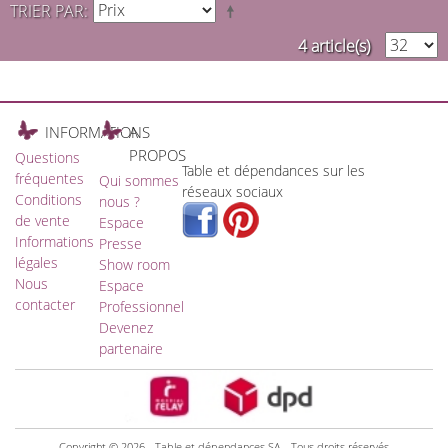
TRIER PAR
4 article(s)
INFORMATIONS
A
PROPOS
Questions
Table et dépendances sur les
fréquentes
Qui sommes
réseaux sociaux
Conditions
nous ?
de vente
Espace
Informations
Presse
légales
Show room
Nous
Espace
contacter
Professionnel
Devenez
partenaire
Copyright © 2026 - Table et dépendances SA - Tous droits réservés