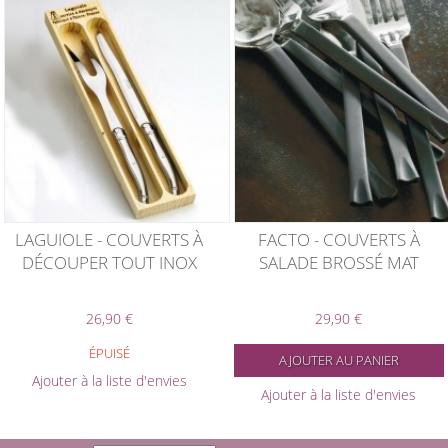
LAGUIOLE - COUVERTS À
FACTO - COUVERTS À
DÉCOUPER TOUT INOX
SALADE BROSSÉ MAT
26,90 €
29,90 €
ÉPUISÉ
AJOUTER AU PANIER
Ajouter à la liste d'envies
Ajouter à la liste d'envies