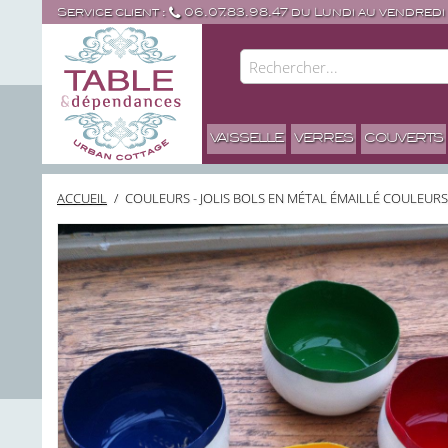
Service client :
06.07.83.98.47 du Lundi au vendredi
VAISSELLE
VERRES
COUVERTS
ACCUEIL
/
COULEURS - JOLIS BOLS EN MÉTAL ÉMAILLÉ COULEURS 