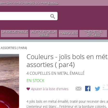
 9h-12h/14h30-18h30 ou par
e-mail
LINGE DE TABLE
AUTOUR DE LA
THÈMES &
MARQUES
TABLE
STYLES
ASSORTIES ( PAR4)
Couleurs - jolis bols en mét
assorties ( par4)
4 COUPELLES EN METAL ÉMAILLÉ
EN STOCK
Ajouter à la liste d'envies
4 jolis bols en métal émaillé, traité pour recevoir des 
L'exterieur est blanc , l'intérieur et la bordure colorés