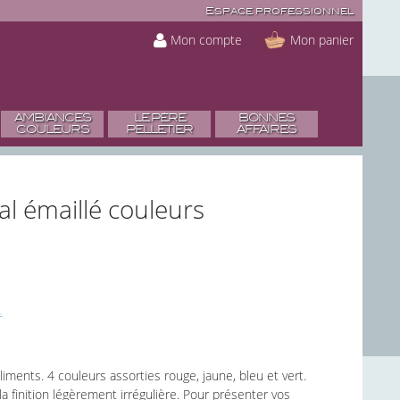
Espace professionnel
Mon compte
Mon panier
AMBIANCES
LE PÈRE
BONNES
COULEURS
PELLETIER
AFFAIRES
al émaillé couleurs
aliments. 4 couleurs assorties rouge, jaune, bleu et vert.
, la finition légèrement irrégulière. Pour présenter vos