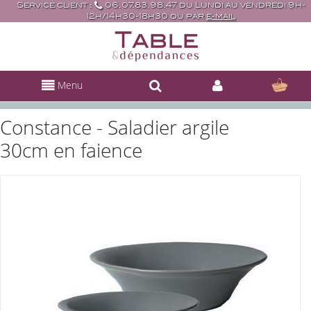
Service client :
06.07.83.98.47 du Lundi au vendredi 9h-
12h/14h30-18h30 ou par
e-mail
Menu
Constance - Saladier argile
30cm en faience