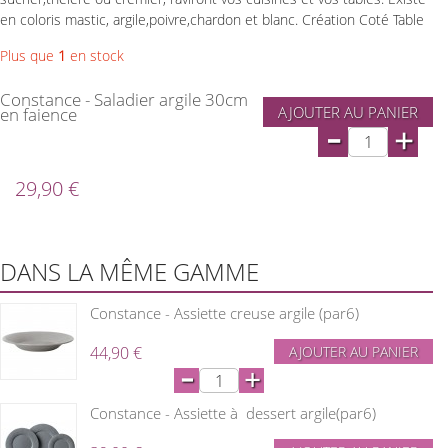
en coloris mastic, argile,poivre,chardon et blanc. Création Coté Table
Plus que
1
en stock
Constance - Saladier argile 30cm
AJOUTER AU PANIER
en faience
-
+
29,90 €
DANS LA MÊME GAMME
Constance - Assiette creuse argile (par6)
44,90 €
AJOUTER AU PANIER
-
+
Constance - Assiette à dessert argile(par6)