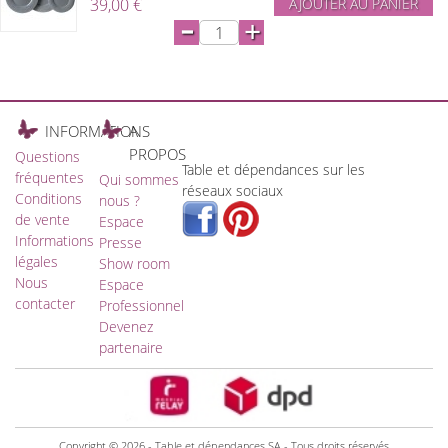
39,00 €
AJOUTER AU PANIER
-
+
INFORMATIONS
A
PROPOS
Questions
Table et dépendances sur les
fréquentes
Qui sommes
réseaux sociaux
Conditions
nous ?
de vente
Espace
Informations
Presse
légales
Show room
Nous
Espace
contacter
Professionnel
Devenez
partenaire
Copyright © 2026 - Table et dépendances SA - Tous droits réservés