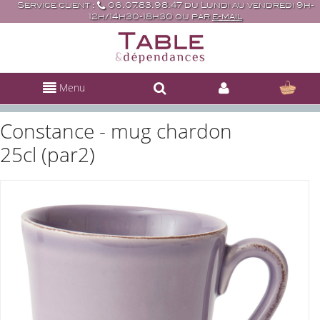
Service client :
06.07.83.98.47 du Lundi au vendredi 9h-
12h/14h30-18h30 ou par
e-mail
Menu
Constance - mug chardon
25cl (par2)