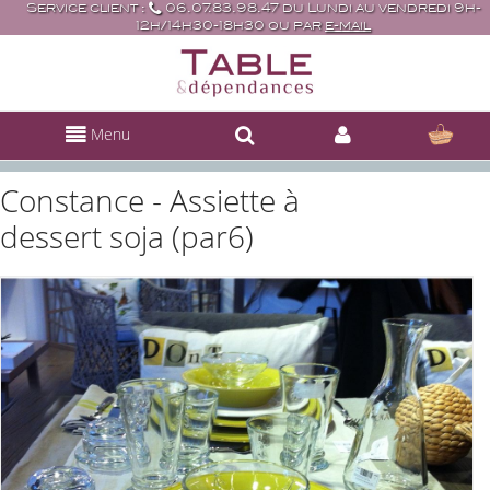
Service client :
06.07.83.98.47 du Lundi au vendredi 9h-
12h/14h30-18h30 ou par
e-mail
Menu
Constance - Assiette à
dessert soja (par6)