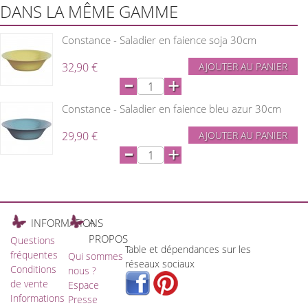
DANS LA MÊME GAMME
Constance - Saladier en faience soja 30cm
32,90 €
AJOUTER AU PANIER
-
+
Constance - Saladier en faience bleu azur 30cm
29,90 €
AJOUTER AU PANIER
-
+
INFORMATIONS
A
PROPOS
Questions
Table et dépendances sur les
fréquentes
Qui sommes
réseaux sociaux
Conditions
nous ?
de vente
Espace
Informations
Presse