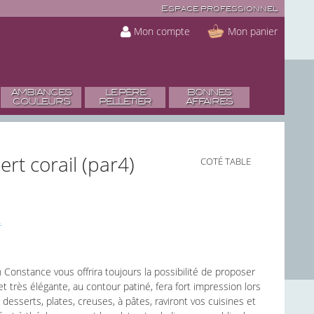
Espace professionnel
Mon compte
Mon panier
AMBIANCES
LE PÈRE
BONNES
COULEURS
PELLETIER
AFFAIRES
rt corail (par4)
COTÉ TABLE
n Constance vous offrira toujours la possibilité de proposer
 et très élégante, au contour patiné, fera fort impression lors
desserts, plates, creuses, à pâtes, raviront vos cuisines et