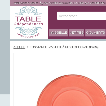
Service client :
06.07.83.98.47 du Lundi au vendredi
VAISSELLE
VERRES
COUVERTS
ACCUEIL
/
CONSTANCE - ASSIETTE À DESSERT CORAIL (PAR4)