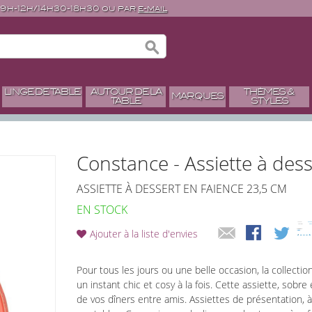
 9h-12h/14h30-18h30 ou par
e-mail
LINGE DE TABLE
AUTOUR DE LA
THÈMES &
MARQUES
TABLE
STYLES
Constance - Assiette à desse
ASSIETTE À DESSERT EN FAIENCE 23,5 CM
EN STOCK
Ajouter à la liste d'envies
Pour tous les jours ou une belle occasion, la collectio
un instant chic et cosy à la fois. Cette assiette, sobre
de vos dîners entre amis. Assiettes de présentation, à 