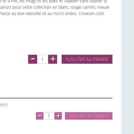
 et à thé, les mugs et les plats et saladier sans oublier la
ouleurs pour cette collection en blanc, rouge carmin, mauve
 . Passe au lave vaisselle et au micro ondes. Creation coté
-
+
AJOUTER AU PANIER
ar6)
-
+
AJOUTER AU PANIER