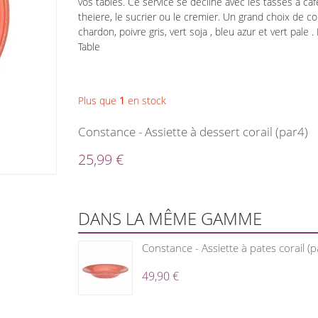
vos tables. Ce service se decline avec les tasses à café
theiere, le sucrier ou le cremier. Un grand choix de c
chardon, poivre gris, vert soja , bleu azur et vert pale
Table
Plus que
1
en stock
Constance - Assiette à dessert corail (par4)
25,99 €
DANS LA MÊME GAMME
Constance - Assiette à pates corail (p
49,90 €