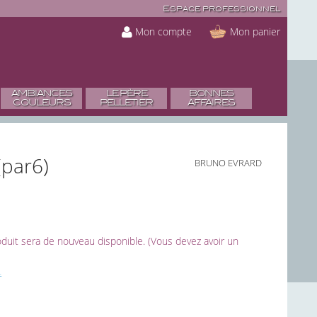
Espace professionnel
Mon compte
Mon panier
AMBIANCES
LE PÈRE
BONNES
COULEURS
PELLETIER
AFFAIRES
(par6)
BRUNO EVRARD
roduit sera de nouveau disponible. (Vous devez avoir un