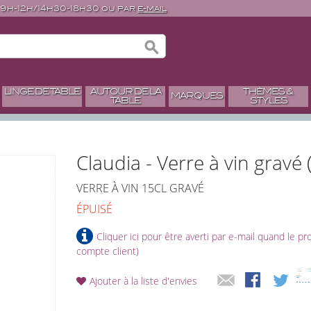
 9h-12h/14h30-18h30 ou par
e-mail
LINGE DE TABLE
AUTOUR DE LA
THÈMES &
MARQUES
TABLE
STYLES
Claudia - Verre à vin gravé 
VERRE À VIN 15CL GRAVÉ
ÉPUISÉ
Cliquer ici pour être averti par e-mail quand le p
compte client)
Ajouter à la liste d'envies