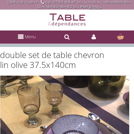
Service client :
06.07.83.98.47 du Lundi au vendredi 9h-
12h/14h30-18h30 ou par
e-mail
Menu
double set de table chevron
lin olive 37.5x140cm