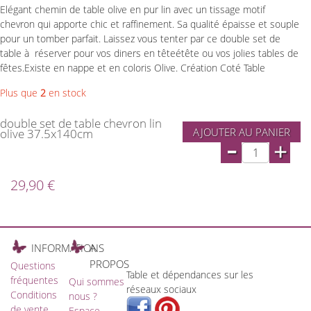
Elégant chemin de table olive en pur lin avec un tissage motif
chevron qui apporte chic et raffinement. Sa qualité épaisse et souple
pour un tomber parfait. Laissez vous tenter par ce double set de
table à réserver pour vos diners en têteétête ou vos jolies tables de
fêtes.Existe en nappe et en coloris Olive. Création Coté Table
Plus que
2
en stock
double set de table chevron lin
AJOUTER AU PANIER
olive 37.5x140cm
-
+
29,90 €
INFORMATIONS
A
PROPOS
Questions
Table et dépendances sur les
fréquentes
Qui sommes
réseaux sociaux
Conditions
nous ?
de vente
Espace