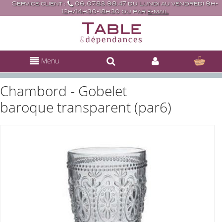
Service client :
06.07.83.98.47 du Lundi au vendredi 9h-
12h/14h30-18h30 ou par
e-mail
Menu
Chambord - Gobelet
baroque transparent (par6)