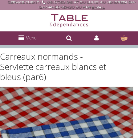
Service client :
06.07.83.98.47 du Lundi au vendredi 9h-
12h/14h30-18h30 ou par
e-mail
Menu
Carreaux normands -
Serviette carreaux blancs et
bleus (par6)