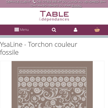
Service client :
06.07.83.98.47 du Lundi au vendredi 9h-
12h/14h30-18h30 ou par
e-mail
Menu
YsaLine - Torchon couleur
fossile