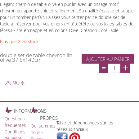
Elégant chemin de table olive en pur lin avec un tissage motif
chevron qui apporte chic et raffinement. Sa qualité épaisse et souple
pour un tomber parfait. Laissez vous tenter par ce double set de
table à réserver pour vos diners en têteétête ou vos jolies tables de
fêtes.Existe en nappe et en coloris Olive. Création Coté Table
Plus que
2
en stock
double set de table chevron lin
AJOUTER AU PANIER
olive 37.5x140cm
-
+
29,90 €
INFORMATIONS
A
PROPOS
Questions
Table et dépendances sur les
fréquentes
Qui sommes
réseaux sociaux
Conditions
nous ?
de vente
Espace