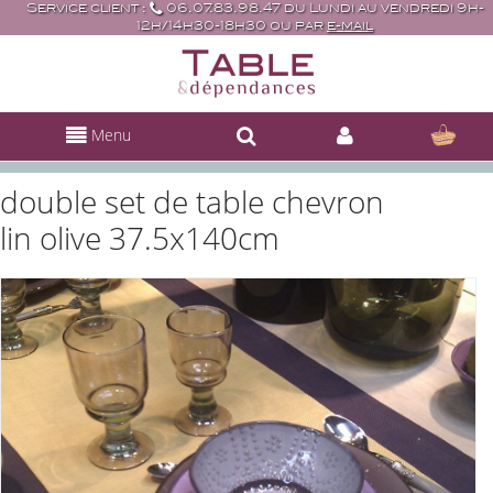
Service client :
06.07.83.98.47 du Lundi au vendredi 9h-
12h/14h30-18h30 ou par
e-mail
Menu
double set de table chevron
lin olive 37.5x140cm