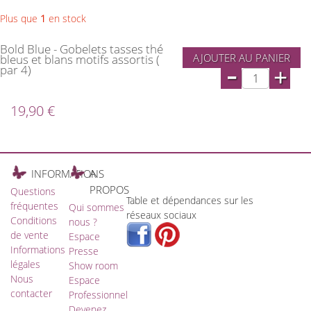
Plus que
1
en stock
Bold Blue - Gobelets tasses thé
AJOUTER AU PANIER
bleus et blans motifs assortis (
-
par 4)
+
19,90 €
INFORMATIONS
A
PROPOS
Questions
Table et dépendances sur les
fréquentes
Qui sommes
réseaux sociaux
Conditions
nous ?
de vente
Espace
Informations
Presse
légales
Show room
Nous
Espace
contacter
Professionnel
Devenez