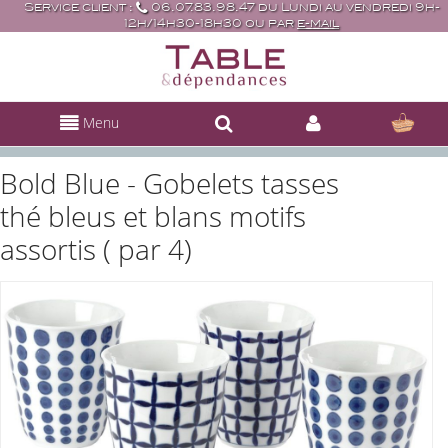
Service client :
06.07.83.98.47 du Lundi au vendredi 9h-
12h/14h30-18h30 ou par
e-mail
Menu
Bold Blue - Gobelets tasses
thé bleus et blans motifs
assortis ( par 4)