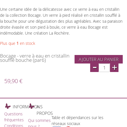
Une certaine idée de la délicatesse avec ce verre à eau en cristallin
de la collection Bocage. Un verre à pied réalisé en cristallin soufflé à
la bouche pour une dégustation des plus agréables. Avec sa paraison
droite évasée et son pied à boule, ce verre à eau Bocage est
indémodable. Une création La Rochère.
Plus que
1
en stock
Bocage - verre à eau en cristallin
AJOUTER AU PANIER
soufflé bouche (par6)
-
+
59,90 €
INFORMATIONS
A
PROPOS
Questions
Table et dépendances sur les
fréquentes
Qui sommes
réseaux sociaux
Conditions
nous ?