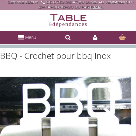
Service client :
06.07.83.98.47 du Lundi au vendredi 9h-
12h/14h30-18h30 ou par
e-mail
Menu
BBQ - Crochet pour bbq Inox