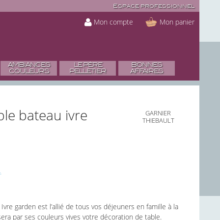
Espace professionnel
Mon compte
Mon panier
AMBIANCES
LE PÈRE
BONNES
COULEURS
PELLETIER
AFFAIRES
ble bateau ivre
GARNIER
THIEBAULT
e garden est l’allié de tous vos déjeuners en famille à la
era par ses couleurs vives votre décoration de table.