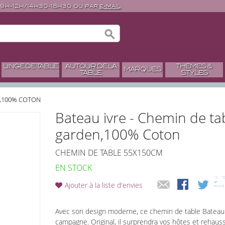
 9h-12h/14h30-18h30 ou par
e-mail
LINGE DE TABLE
AUTOUR DE LA
THÈMES &
MARQUES
TABLE
STYLES
N,100% COTON
Bateau ivre - Chemin de ta
garden,100% Coton
CHEMIN DE TABLE 55X150CM
EN STOCK
Ajouter à la liste d'envies
Avec son design moderne, ce chemin de table Bateau Ivr
campagne. Original, il surprendra vos hôtes et rehauss