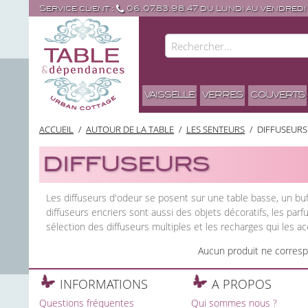
Service client :
06.07.83.98.47 du Lundi au vendredi
VAISSELLE
VERRES
COUVERTS
ACCUEIL
/
AUTOUR DE LA TABLE
/
LES SENTEURS
/
DIFFUSEURS
DIFFUSEURS
Les diffuseurs d'odeur se posent sur une table basse, un buff
diffuseurs encriers sont aussi des objets décoratifs, les par
sélection des diffuseurs multiples et les recharges qui les a
Aucun produit ne corresp
INFORMATIONS
A PROPOS
Questions fréquentes
Qui sommes nous ?