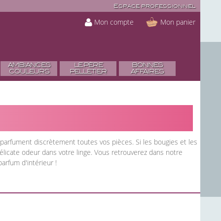
Espace professionnel
Mon compte
Mon panier
AMBIANCES
LE PÈRE
BONNES
COULEURS
PELLETIER
AFFAIRES
s parfument discrètement toutes vos pièces. Si les bougies et les
délicate odeur dans votre linge. Vous retrouverez dans notre
arfum d'intérieur !