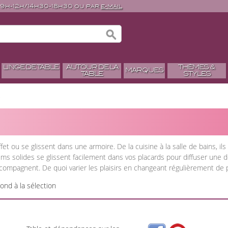
 9h-12h/14h30-18h30 ou par
e-mail
LINGE DE TABLE
AUTOUR DE LA
THÈMES &
MARQUES
TABLE
STYLES
et ou se glissent dans une armoire. De la cuisine à la salle de bains, il
fums solides se glissent facilement dans vos placards pour diffuser une 
ccompagnent. De quoi varier les plaisirs en changeant régulièrement de p
ond à la sélection