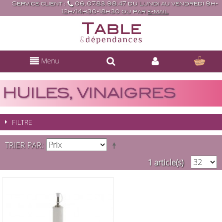
Service client :
06.07.83.98.47 du Lundi au vendredi 9h-
12h/14h30-18h30 ou par
e-mail
Menu
HUILES, VINAIGRES
FILTRE
TRIER PAR
1 article(s)