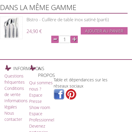
DANS LA MÊME GAMME
Bistro - Cuillère de table inox satiné (par6)
24,90 €
AJOUTER AU PANIER
-
+
INFORMATIONS
A
PROPOS
Questions
Table et dépendances sur les
fréquentes
Qui sommes
réseaux sociaux
Conditions
nous ?
de vente
Espace
Informations
Presse
légales
Show room
Nous
Espace
contacter
Professionnel
Devenez