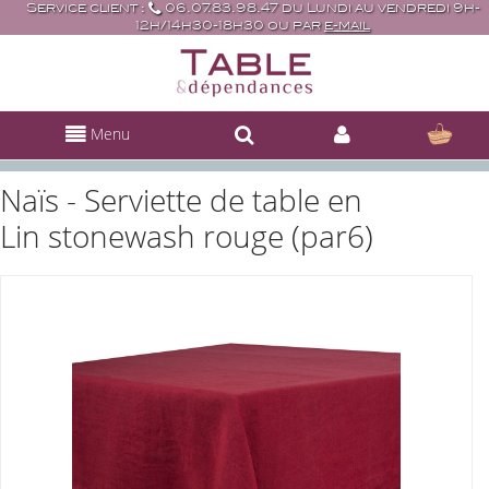
Service client :
06.07.83.98.47 du Lundi au vendredi 9h-
12h/14h30-18h30 ou par
e-mail
Menu
Naïs - Serviette de table en
Lin stonewash rouge (par6)