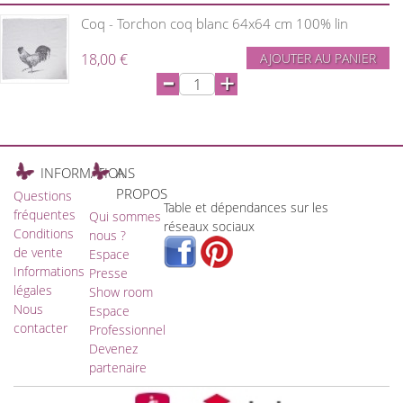
Coq - Torchon coq blanc 64x64 cm 100% lin
18,00 €
AJOUTER AU PANIER
-
+
INFORMATIONS
A
PROPOS
Questions
Table et dépendances sur les
fréquentes
Qui sommes
réseaux sociaux
Conditions
nous ?
de vente
Espace
Informations
Presse
légales
Show room
Nous
Espace
contacter
Professionnel
Devenez
partenaire