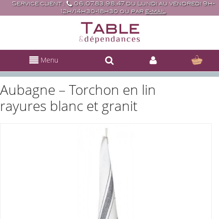
Service client :
06.07.83.98.47 du Lundi au vendredi 9h-
12h/14h30-18h30 ou par
e-mail
Menu
Aubagne – Torchon en lin
rayures blanc et granit