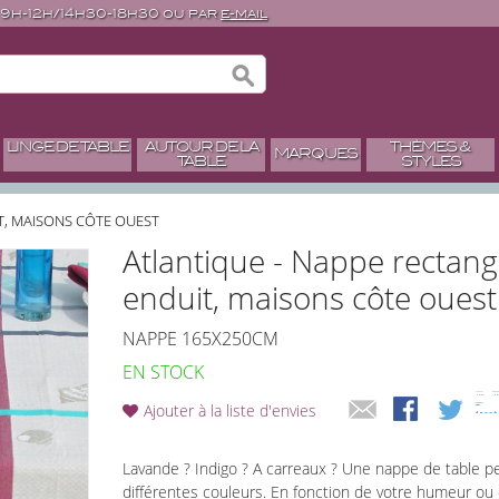
 9h-12h/14h30-18h30 ou par
e-mail
LINGE DE TABLE
AUTOUR DE LA
THÈMES &
MARQUES
TABLE
STYLES
T, MAISONS CÔTE OUEST
Atlantique - Nappe rectan
enduit, maisons côte ouest
NAPPE 165X250CM
EN STOCK
Ajouter à la liste d'envies
Lavande ? Indigo ? A carreaux ? Une nappe de table p
différentes couleurs. En fonction de votre humeur ou