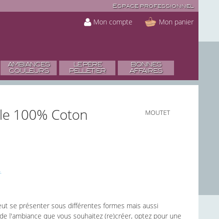
Espace professionnel
Mon compte
Mon panier
AMBIANCES
LE PÈRE
BONNES
COULEURS
PELLETIER
AFFAIRES
gle 100% Coton
MOUTET
eut se présenter sous différentes formes mais aussi
 de l'ambiance que vous souhaitez (re)créer, optez pour une