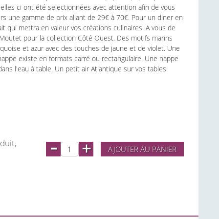
es ci ont été selectionnées avec attention afin de vous
ers une gamme de prix allant de 29€ à 70€. Pour un diner en
ait qui mettra en valeur vos créations culinaires. A vous de
 Moutet pour la collection Côté Ouest. Des motifs marins
uoise et azur avec des touches de jaune et de violet. Une
 nappe existe en formats carré ou rectangulaire. Une nappe
s l'eau à table. Un petit air Atlantique sur vos tables
-
duit,
+
AJOUTER AU PANIER