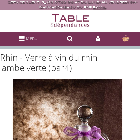
Service client :
06.07.83.98.47 du Lundi au vendredi 9h-
12h/14h30-18h30 ou par
e-mail
Menu
Rhin - Verre à vin du rhin
jambe verte (par4)