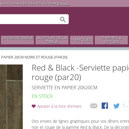
 9h-12h/14h30-18h30 ou par
e-mail
LINGE DE TABLE
AUTOUR DE LA
THÈMES &
MARQUES
TABLE
STYLES
E PAPIER 20CM NOIRE ET ROUGE (PAR20)
Red & Black -Serviette pap
rouge (par20)
SERVIETTE EN PAPIER 20X20CM
EN STOCK
Ajouter à la liste d'envies
Des envies de lignes graphiques pour vos dîners entre
noir et rouge de la gamme Red & Black. De la décoratio