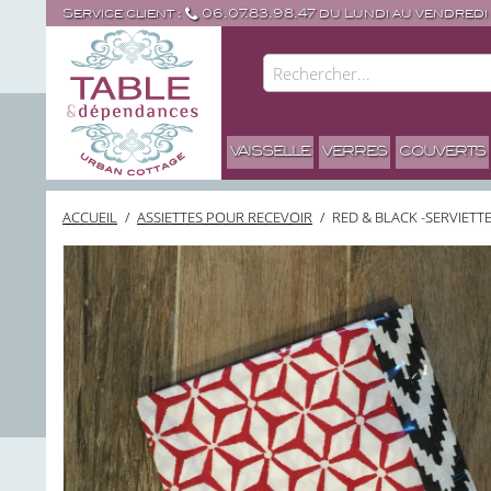
Service client :
06.07.83.98.47 du Lundi au vendredi
VAISSELLE
VERRES
COUVERTS
ACCUEIL
/
ASSIETTES POUR RECEVOIR
/
RED & BLACK -SERVIETT