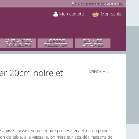
Espace professionnel
Mon compte
Mon panier
AMBIANCES
LE PÈRE
BONNES
COULEURS
PELLETIER
AFFAIRES
ier 20cm noire et
WINDY HILL
 amis ? Laissez-vous séduire par les serviettes en papier
n de table, à la vaisselle, on mise sur ces déclinaisons de