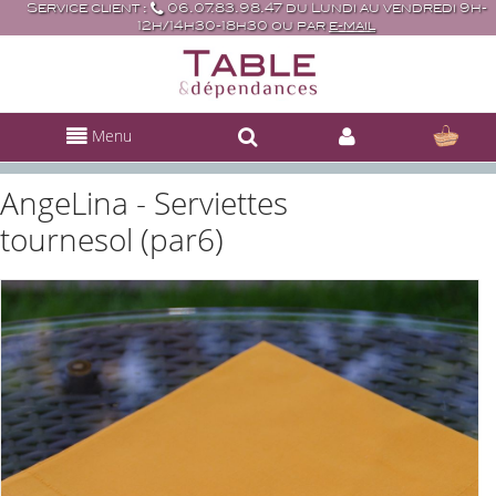
Service client :
06.07.83.98.47 du Lundi au vendredi 9h-
12h/14h30-18h30 ou par
e-mail
Menu
AngeLina - Serviettes
tournesol (par6)