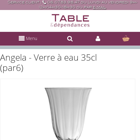
Service client :
06.07.83.98.47 du Lundi au vendredi 9h-
12h/14h30-18h30 ou par
e-mail
Menu
Angela - Verre à eau 35cl
(par6)