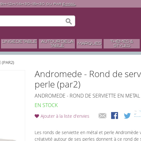
 9h-12h/14h30-18h30 ou par
e-mail
LINGE DE TABLE
AUTOUR DE LA
THÈMES &
MARQUES
TABLE
STYLES
 (PAR2)
Andromede - Rond de servi
perle (par2)
ANDROMEDE - ROND DE SERVIETTE EN METAL E
EN STOCK
Ajouter à la liste d'envies
Les ronds de serviette en métal et perle Andromède vo
créativité autour de ses perles donnent à ce rond de