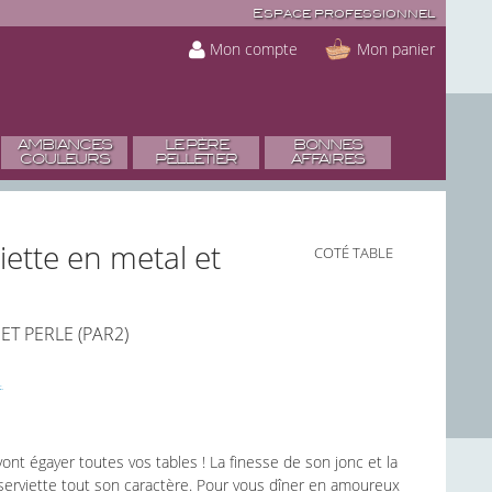
Espace professionnel
Mon compte
Mon panier
AMBIANCES
LE PÈRE
BONNES
COULEURS
PELLETIER
AFFAIRES
ette en metal et
COTÉ TABLE
T PERLE (PAR2)
nt égayer toutes vos tables ! La finesse de son jonc et la
 serviette tout son caractère. Pour vous dîner en amoureux