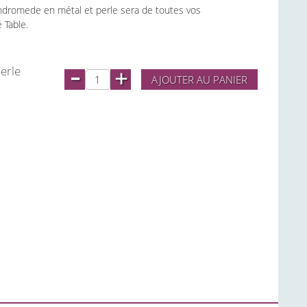
Andromede en métal et perle sera de toutes vos
 Table.
-
erle
+
AJOUTER AU PANIER