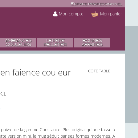
Espace professionnel
Mon compte
Mon panier
AMBIANCES
LE PÈRE
BONNES
COULEURS
PELLETIER
AFFAIRES
en faience couleur
COTÉ TABLE
0CL
poivre de la gamme Constance. Plus original qu'une tasse à
ette version mini, le mug séduit par ses formes modernes. A