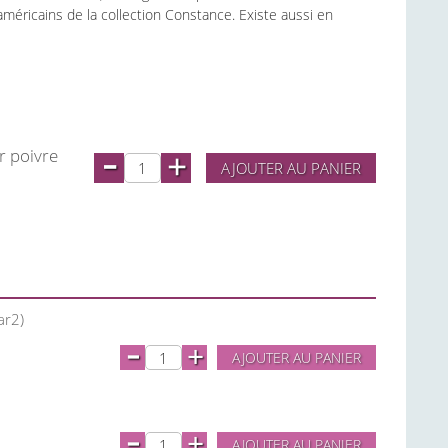
méricains de la collection Constance. Existe aussi en
-
r poivre
+
AJOUTER AU PANIER
ar2)
-
+
AJOUTER AU PANIER
-
+
AJOUTER AU PANIER