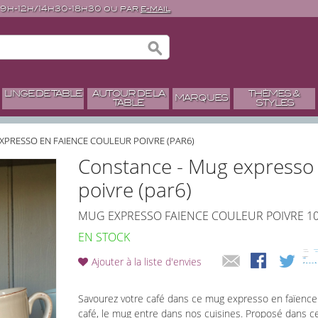
 9h-12h/14h30-18h30 ou par
e-mail
LINGE DE TABLE
AUTOUR DE LA
THÈMES &
MARQUES
TABLE
STYLES
XPRESSO EN FAIENCE COULEUR POIVRE (PAR6)
Constance - Mug expresso 
poivre (par6)
MUG EXPRESSO FAIENCE COULEUR POIVRE 1
EN STOCK
Ajouter à la liste d'envies
Savourez votre café dans ce mug expresso en faïence 
café, le mug entre dans nos cuisines. Proposé dans c