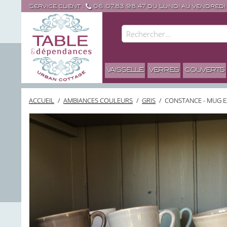
Service client :
06.07.83.98.47 du Lundi au vendredi
VAISSELLE
VERRES
COUVERTS
ACCUEIL
/
AMBIANCES COULEURS
/
GRIS
/
CONSTANCE - MUG E