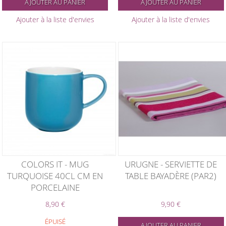
AJOUTER AU PANIER
AJOUTER AU PANIER
Ajouter à la liste d'envies
Ajouter à la liste d'envies
COLORS IT - MUG
URUGNE - SERVIETTE DE
TURQUOISE 40CL CM EN
TABLE BAYADÈRE (PAR2)
PORCELAINE
8,90 €
9,90 €
ÉPUISÉ
AJOUTER AU PANIER