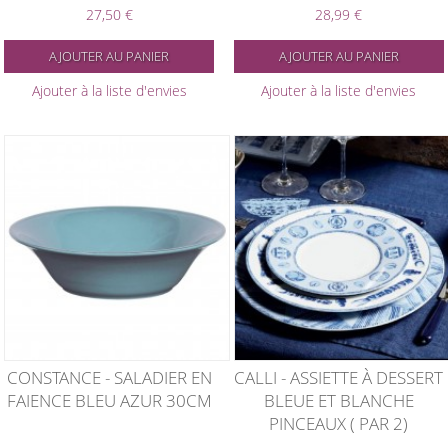
27,50 €
28,99 €
AJOUTER AU PANIER
AJOUTER AU PANIER
Ajouter à la liste d'envies
Ajouter à la liste d'envies
CONSTANCE - SALADIER EN
CALLI - ASSIETTE À DESSERT
FAIENCE BLEU AZUR 30CM
BLEUE ET BLANCHE
PINCEAUX ( PAR 2)