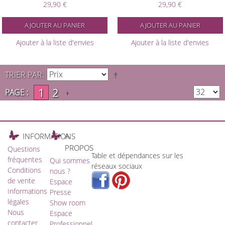
29,90 €
29,90 €
AJOUTER AU PANIER
AJOUTER AU PANIER
Ajouter à la liste d'envies
Ajouter à la liste d'envies
TRIER PAR
1
2
PAGE :
INFORMATIONS
A
PROPOS
Questions
Table et dépendances sur les
fréquentes
Qui sommes
réseaux sociaux
Conditions
nous ?
de vente
Espace
Informations
Presse
légales
Show room
Nous
Espace
contacter
Professionnel