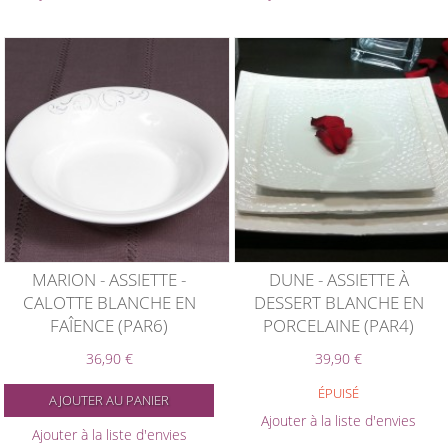
MARION - ASSIETTE -
DUNE - ASSIETTE À
CALOTTE BLANCHE EN
DESSERT BLANCHE EN
FAÎENCE (PAR6)
PORCELAINE (PAR4)
36,90 €
39,90 €
ÉPUISÉ
AJOUTER AU PANIER
Ajouter à la liste d'envies
Ajouter à la liste d'envies