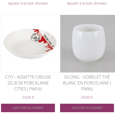
Ajouter à la liste d'envies
Ajouter à la liste d'envies
CITY - ASSIETTE CREUSE
OLONG - GOBELET THÉ
20,3CM PORCELAINE
BLANC EN PORCELAINE (
CITIES ( PAR 6)
PAR6)
24,00 €
24,00 €
AJOUTER AU PANIER
AJOUTER AU PANIER