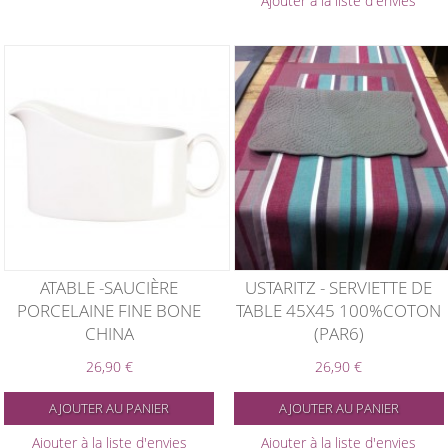
Ajouter à la liste d'envies
ATABLE -SAUCIÈRE
USTARITZ - SERVIETTE DE
PORCELAINE FINE BONE
TABLE 45X45 100%COTON
CHINA
(PAR6)
26,90 €
26,90 €
AJOUTER AU PANIER
AJOUTER AU PANIER
Ajouter à la liste d'envies
Ajouter à la liste d'envies