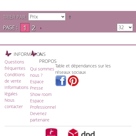
TRIER PAR
1
2
PAGE :
INFORMATIONS
A
PROPOS
Questions
Table et dépendances sur les
fréquentes
Qui sommes
réseaux sociaux
Conditions
nous ?
de vente
Espace
Informations
Presse
légales
Show room
Nous
Espace
contacter
Professionnel
Devenez
partenaire